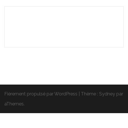
Fièrement propulsé par WordPress
|
Thème :
Sydney
par
aThemes.