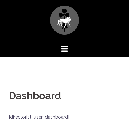
Aller
au
contenu
Dashboard
[directorist_user_dashboard]